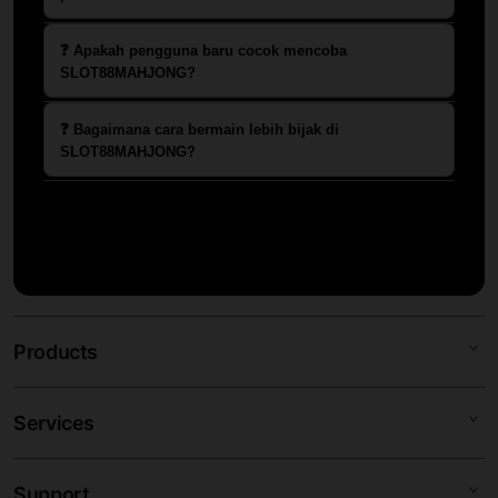
maupun lama.
Mahjong yang dianggap menarik karena
tablet, maupun desktop. Tampilan
Keunggulannya ada pada akses yang
berkaitan dengan fitur bonus atau
mobile-friendly membantu pengguna
❓ Apakah pengguna baru cocok mencoba
cepat, tema permainan Mahjong Ways
SLOT88MAHJONG?
putaran tambahan.
membuka halaman dengan lebih praktis.
yang populer, tampilan sederhana, serta
Cocok, karena tampilan situs dibuat
navigasi yang memudahkan pengguna
❓ Bagaimana cara bermain lebih bijak di
cukup sederhana. Pengguna baru dapat
SLOT88MAHJONG?
menemukan permainan favorit.
memahami menu, memilih permainan,
Gunakan batas waktu, pahami aturan
dan mengatur akun dengan lebih mudah.
permainan, dan jangan bermain secara
berlebihan. Jadikan permainan sebagai
hiburan, bukan sebagai sumber
penghasilan utama.
Products
Services
SLOT88MAHJONG
SLOT88 MAHJONG
Support
AppleCare+