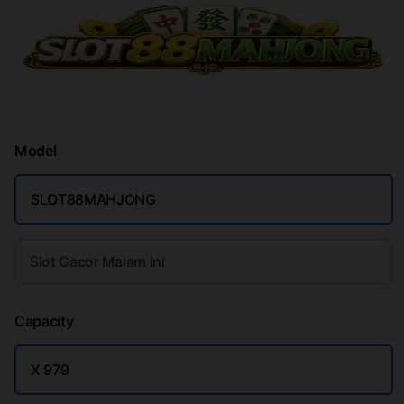
Model
SLOT88MAHJONG
Slot Gacor Malam Ini
Capacity
X 979