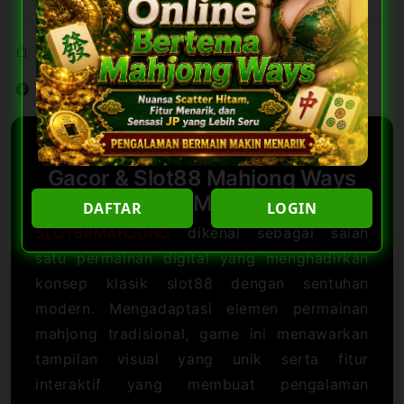
Share
SLOT88MAHJONG: Situs Slot
Gacor & Slot88 Mahjong Ways
Jamin Menang
DAFTAR
LOGIN
SLOT88MAHJONG
dikenal sebagai salah
satu permainan digital yang menghadirkan
konsep klasik slot88 dengan sentuhan
modern. Mengadaptasi elemen permainan
mahjong tradisional, game ini menawarkan
tampilan visual yang unik serta fitur
interaktif yang membuat pengalaman