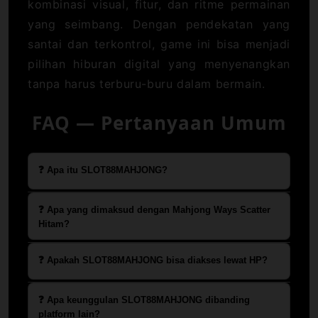
kombinasi visual, fitur, dan ritme permainan
yang seimbang. Dengan pendekatan yang
santai dan terkontrol, game ini bisa menjadi
pilihan hiburan digital yang menyenangkan
tanpa harus terburu-buru dalam bermain.
FAQ — Pertanyaan Umum
❓ Apa itu SLOT88MAHJONG?
SLOT88MAHJONG adalah platform
❓ Apa yang dimaksud dengan Mahjong Ways Scatter
hiburan slot online bertema Mahjong
Hitam?
Ways yang menghadirkan akses Slot88
Mahjong Ways Scatter Hitam biasanya
dengan tampilan modern, pilihan
❓ Apakah SLOT88MAHJONG bisa diakses lewat HP?
merujuk pada istilah populer di kalangan
permainan populer, dan sistem yang
pemain untuk menyebut momen atau
Ya, SLOT88MAHJONG dirancang agar
mudah digunakan oleh pengguna baru
❓ Apa keunggulan SLOT88MAHJONG dibanding
simbol khusus dalam permainan bertema
mudah diakses melalui smartphone,
platform lain?